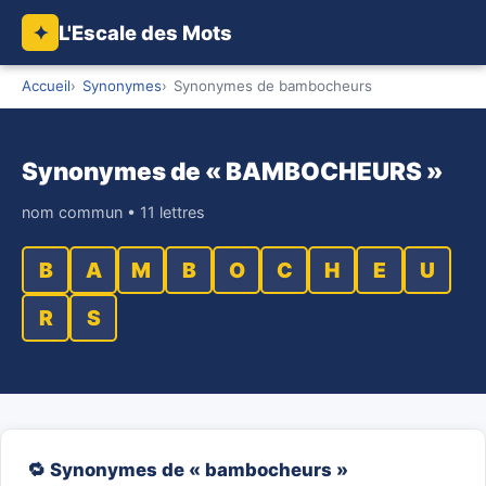
L'Escale des Mots
✦
Accueil
Synonymes
Synonymes de bambocheurs
Synonymes de « BAMBOCHEURS »
nom commun • 11 lettres
B
A
M
B
O
C
H
E
U
R
S
🔁 Synonymes de « bambocheurs »