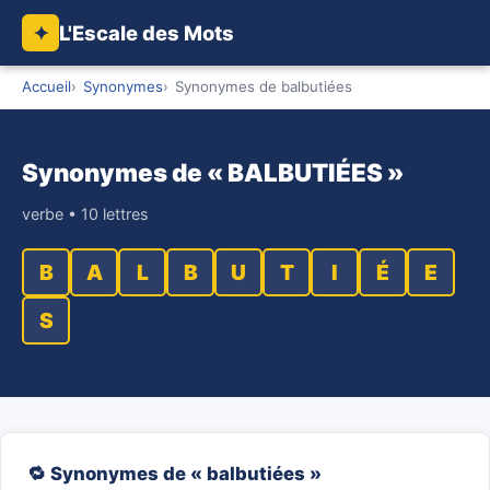
L'Escale des Mots
✦
Accueil
Synonymes
Synonymes de balbutiées
Synonymes de « BALBUTIÉES »
verbe • 10 lettres
B
A
L
B
U
T
I
É
E
S
🔁 Synonymes de « balbutiées »