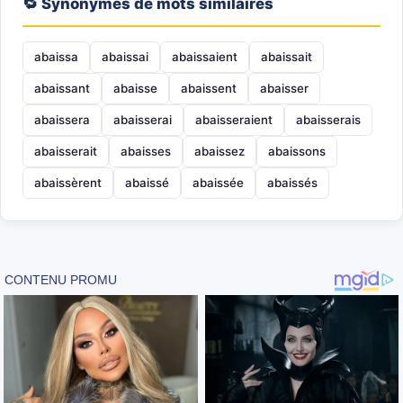
🔁 Synonymes de mots similaires
abaissa
abaissai
abaissaient
abaissait
abaissant
abaisse
abaissent
abaisser
abaissera
abaisserai
abaisseraient
abaisserais
abaisserait
abaisses
abaissez
abaissons
abaissèrent
abaissé
abaissée
abaissés