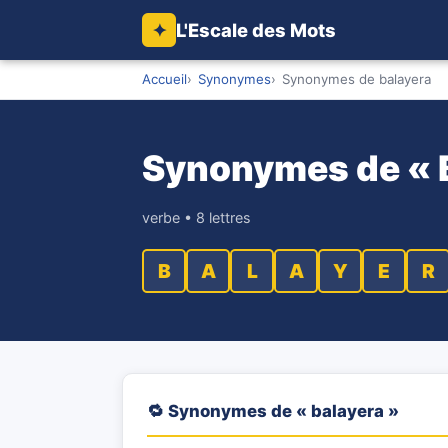
L'Escale des Mots
✦
Accueil
Synonymes
Synonymes de balayera
Synonymes de «
verbe • 8 lettres
B
A
L
A
Y
E
R
🔁 Synonymes de « balayera »