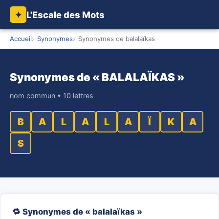
L'Escale des Mots
✦
Accueil
Synonymes
Synonymes de balalaïkas
Synonymes de « BALALAÏKAS »
nom commun • 10 lettres
B
A
L
A
L
A
Ï
K
A
S
🔁 Synonymes de « balalaïkas »