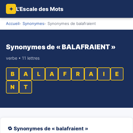
L'Escale des Mots
✦
Accueil
Synonymes
Synonymes de balafraient
Synonymes de « BALAFRAIENT »
verbe • 11 lettres
B
A
L
A
F
R
A
I
E
N
T
🔁 Synonymes de « balafraient »