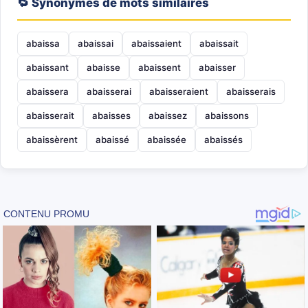
🔁 Synonymes de mots similaires
abaissa
abaissai
abaissaient
abaissait
abaissant
abaisse
abaissent
abaisser
abaissera
abaisserai
abaisseraient
abaisserais
abaisserait
abaisses
abaissez
abaissons
abaissèrent
abaissé
abaissée
abaissés