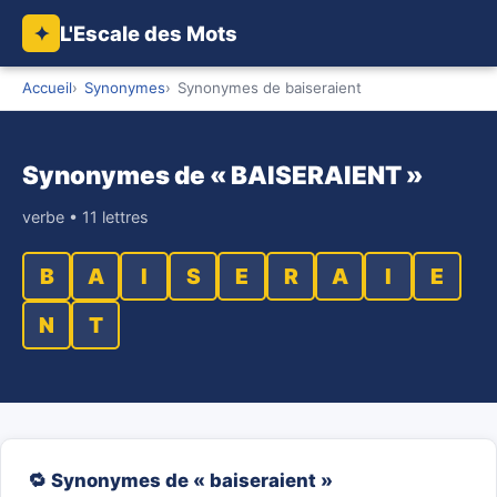
L'Escale des Mots
✦
Accueil
Synonymes
Synonymes de baiseraient
Synonymes de « BAISERAIENT »
verbe • 11 lettres
B
A
I
S
E
R
A
I
E
N
T
🔁 Synonymes de « baiseraient »