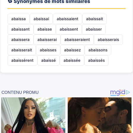
🔁 Synonymes de mots similaires
abaissa
abaissai
abaissaient
abaissait
abaissant
abaisse
abaissent
abaisser
abaissera
abaisserai
abaisseraient
abaisserais
abaisserait
abaisses
abaissez
abaissons
abaissèrent
abaissé
abaissée
abaissés