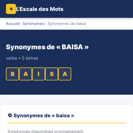
L'Escale des Mots
✦
Accueil
Synonymes
Synonymes de baisa
Synonymes de « BAISA »
verbe • 5 lettres
B
A
I
S
A
🔁 Synonymes de « baisa »
Synonymes disponibles prochainement.