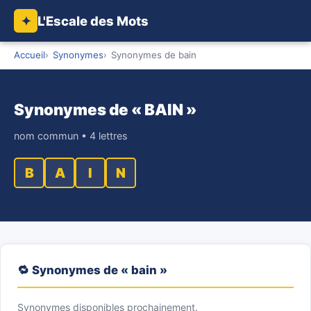
L'Escale des Mots
✦
Accueil
Synonymes
Synonymes de bain
Synonymes de « BAIN »
nom commun • 4 lettres
B
A
I
N
🔁 Synonymes de « bain »
Synonymes disponibles prochainement.