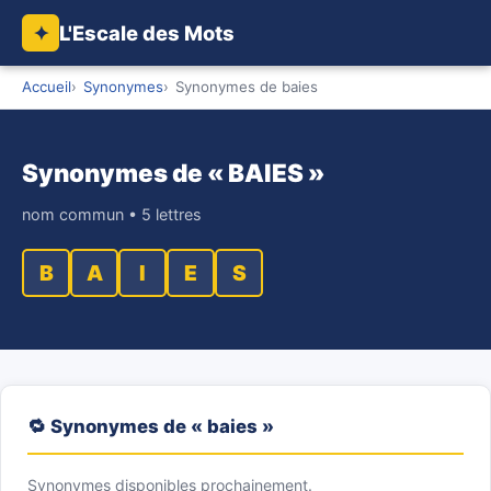
L'Escale des Mots
✦
Accueil
Synonymes
Synonymes de baies
Synonymes de « BAIES »
nom commun • 5 lettres
B
A
I
E
S
🔁 Synonymes de « baies »
Synonymes disponibles prochainement.