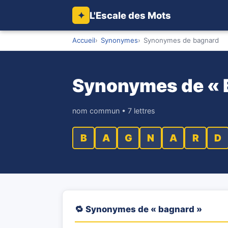
L'Escale des Mots
✦
Accueil
Synonymes
Synonymes de bagnard
Synonymes de «
nom commun • 7 lettres
B
A
G
N
A
R
D
🔁 Synonymes de « bagnard »