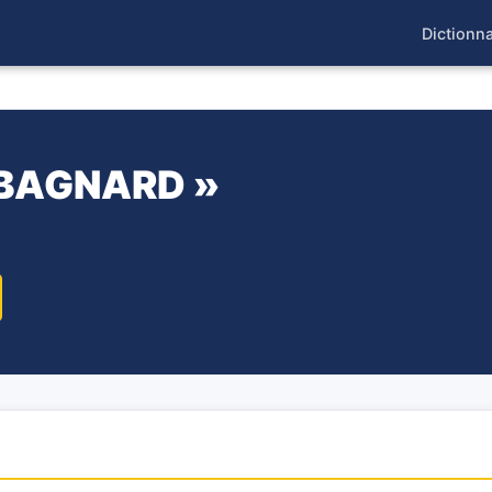
Dictionna
 BAGNARD »