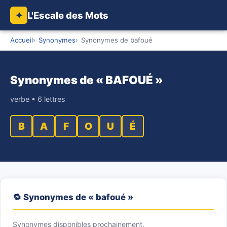
L'Escale des Mots
✦
Accueil
Synonymes
Synonymes de bafoué
Synonymes de « BAFOUÉ »
verbe • 6 lettres
B
A
F
O
U
É
🔁 Synonymes de « bafoué »
Synonymes disponibles prochainement.