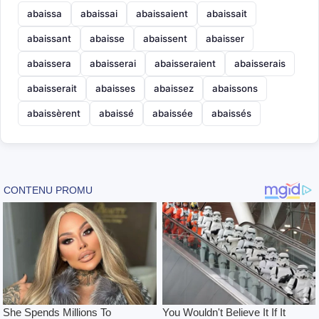
abaissa
abaissai
abaissaient
abaissait
abaissant
abaisse
abaissent
abaisser
abaissera
abaisserai
abaisseraient
abaisserais
abaisserait
abaisses
abaissez
abaissons
abaissèrent
abaissé
abaissée
abaissés