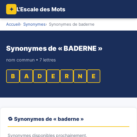
L'Escale des Mots
✦
Accueil
Synonymes
Synonymes de baderne
Synonymes de « BADERNE »
nom commun • 7 lettres
B
A
D
E
R
N
E
🔁 Synonymes de « baderne »
Synonymes disponibles prochainement.