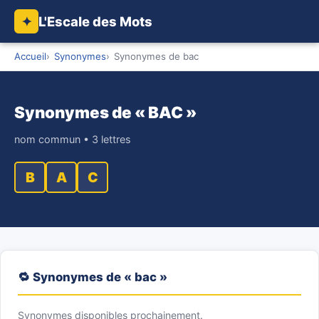
L'Escale des Mots
✦
Accueil
Synonymes
Synonymes de bac
Synonymes de « BAC »
nom commun • 3 lettres
B
A
C
🔁 Synonymes de « bac »
Synonymes disponibles prochainement.