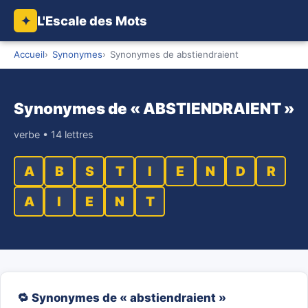
L'Escale des Mots
✦
Accueil
Synonymes
Synonymes de abstiendraient
Synonymes de « ABSTIENDRAIENT »
verbe • 14 lettres
A
B
S
T
I
E
N
D
R
A
I
E
N
T
🔁 Synonymes de « abstiendraient »