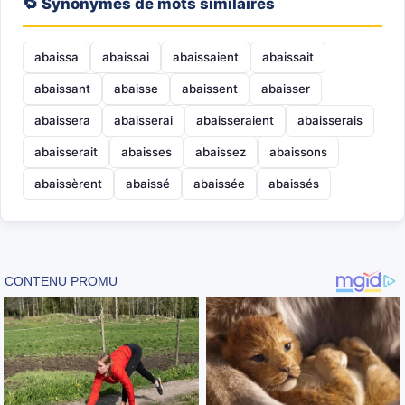
🔁 Synonymes de mots similaires
abaissa
abaissai
abaissaient
abaissait
abaissant
abaisse
abaissent
abaisser
abaissera
abaisserai
abaisseraient
abaisserais
abaisserait
abaisses
abaissez
abaissons
abaissèrent
abaissé
abaissée
abaissés