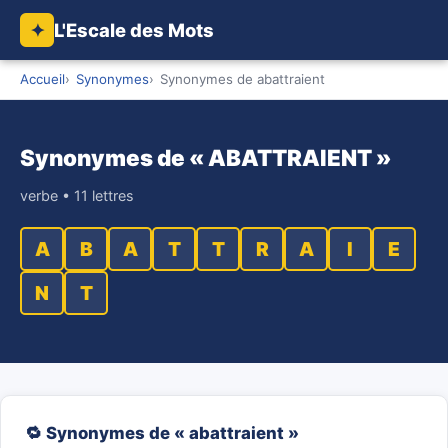
L'Escale des Mots
✦
Accueil
Synonymes
Synonymes de abattraient
Synonymes de « ABATTRAIENT »
verbe • 11 lettres
A
B
A
T
T
R
A
I
E
N
T
🔁 Synonymes de « abattraient »