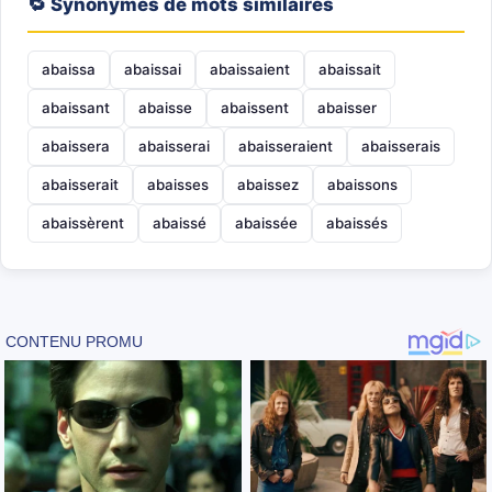
🔁 Synonymes de mots similaires
abaissa
abaissai
abaissaient
abaissait
abaissant
abaisse
abaissent
abaisser
abaissera
abaisserai
abaisseraient
abaisserais
abaisserait
abaisses
abaissez
abaissons
abaissèrent
abaissé
abaissée
abaissés