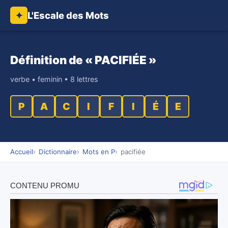
L'Escale des Mots
✦
Définition de « PACIFIÉE »
verbe • feminin • 8 lettres
P
A
C
I
F
I
É
E
Accueil
Dictionnaire
Mots en P
pacifiée