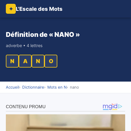
L'Escale des Mots
✦
Définition de « NANO »
adverbe • 4 lettres
N
A
N
O
Accueil
Dictionnaire
Mots en N
nano