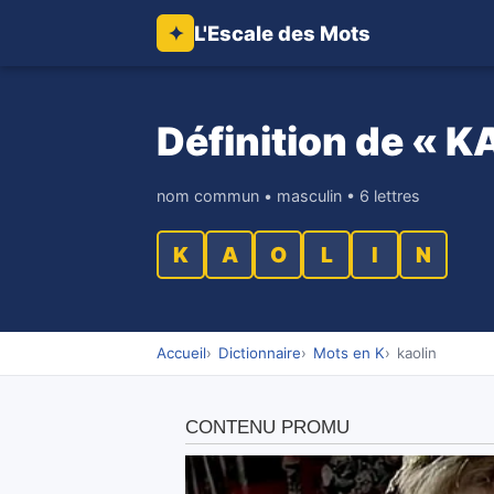
L'Escale des Mots
✦
Définition de « K
nom commun • masculin • 6 lettres
K
A
O
L
I
N
Accueil
Dictionnaire
Mots en K
kaolin