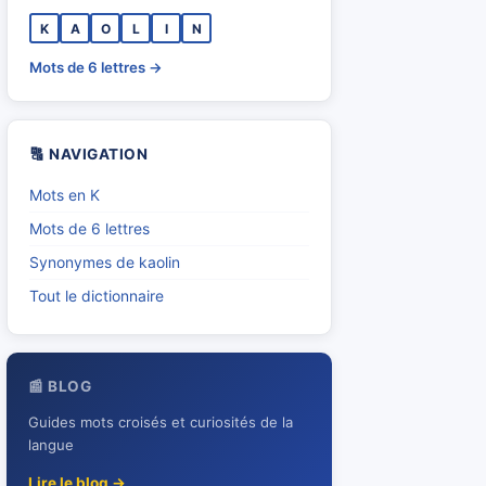
K
A
O
L
I
N
Mots de 6 lettres →
🔠 NAVIGATION
Mots en K
Mots de 6 lettres
Synonymes de kaolin
Tout le dictionnaire
📰 BLOG
Guides mots croisés et curiosités de la
langue
Lire le blog →