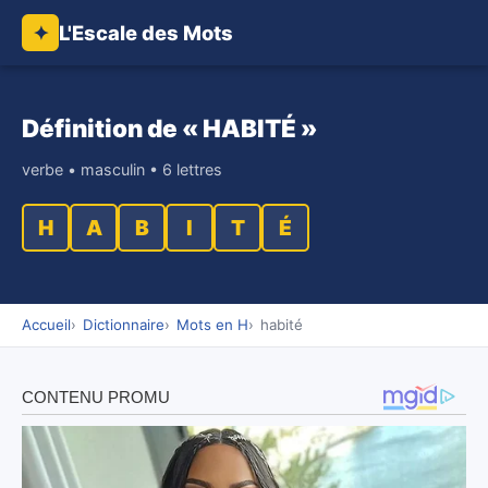
L'Escale des Mots
✦
Définition de « HABITÉ »
verbe • masculin • 6 lettres
H
A
B
I
T
É
Accueil
Dictionnaire
Mots en H
habité