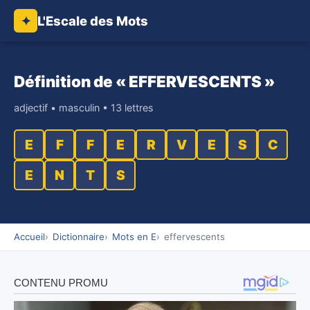
L'Escale des Mots
✦
Définition de « EFFERVESCENTS »
adjectif • masculin • 13 lettres
E
F
F
E
R
V
E
S
C
E
N
T
S
Accueil
Dictionnaire
Mots en E
effervescents