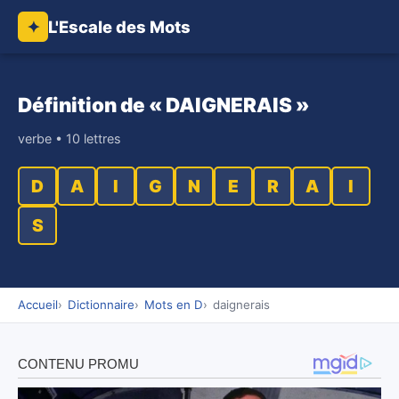
L'Escale des Mots
✦
Définition de « DAIGNERAIS »
verbe • 10 lettres
D
A
I
G
N
E
R
A
I
S
Accueil
Dictionnaire
Mots en D
daignerais