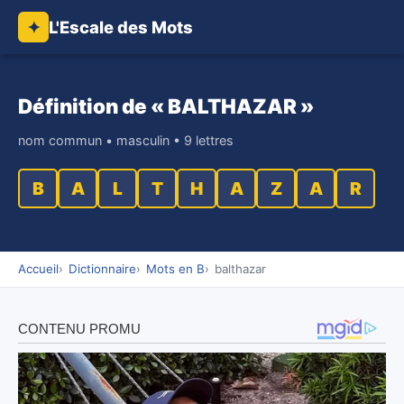
L'Escale des Mots
✦
Définition de « BALTHAZAR »
nom commun • masculin • 9 lettres
B
A
L
T
H
A
Z
A
R
Accueil
Dictionnaire
Mots en B
balthazar