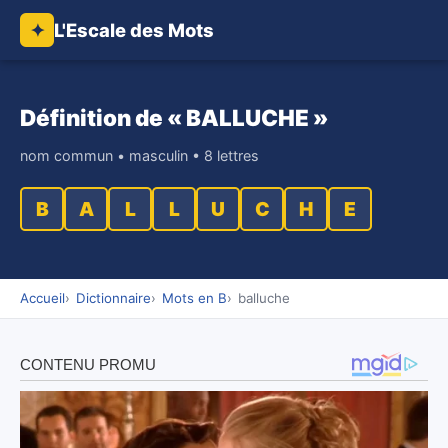
L'Escale des Mots
✦
Définition de « BALLUCHE »
nom commun • masculin • 8 lettres
B
A
L
L
U
C
H
E
Accueil
Dictionnaire
Mots en B
balluche