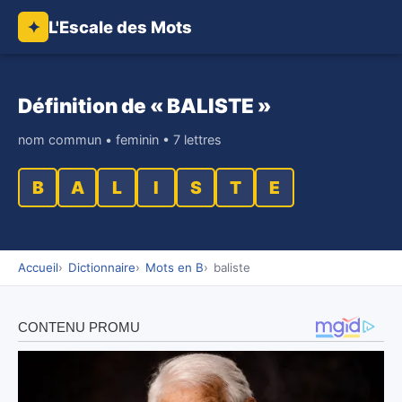
L'Escale des Mots
✦
Définition de « BALISTE »
nom commun • feminin • 7 lettres
B
A
L
I
S
T
E
Accueil
Dictionnaire
Mots en B
baliste