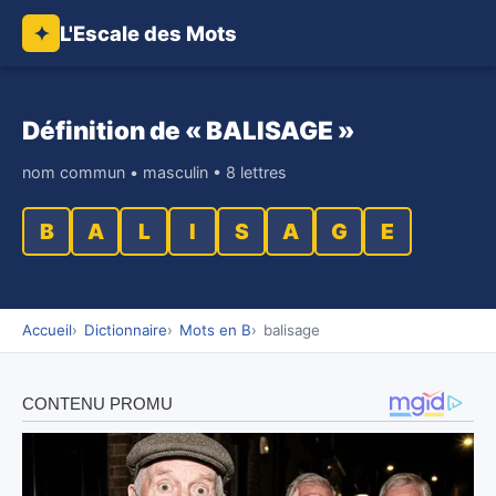
L'Escale des Mots
✦
Définition de « BALISAGE »
nom commun • masculin • 8 lettres
B
A
L
I
S
A
G
E
Accueil
Dictionnaire
Mots en B
balisage