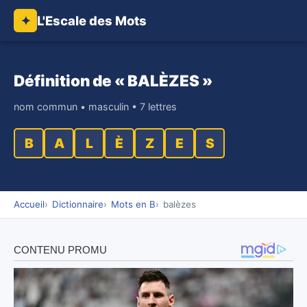
L'Escale des Mots
✦
Définition de « BALÈZES »
nom commun • masculin • 7 lettres
B
A
L
È
Z
E
S
Accueil
Dictionnaire
Mots en B
balèzes