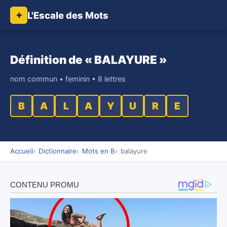
L'Escale des Mots
✦
Définition de « BALAYURE »
nom commun • feminin • 8 lettres
B
A
L
A
Y
U
R
E
Accueil
Dictionnaire
Mots en B
balayure