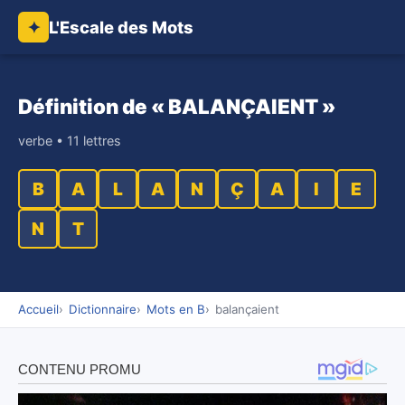
L'Escale des Mots
✦
Définition de « BALANÇAIENT »
verbe • 11 lettres
B
A
L
A
N
Ç
A
I
E
N
T
Accueil
Dictionnaire
Mots en B
balançaient