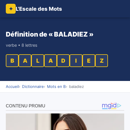
L'Escale des Mots
✦
Définition de « BALADIEZ »
verbe • 8 lettres
B
A
L
A
D
I
E
Z
Accueil
Dictionnaire
Mots en B
baladiez