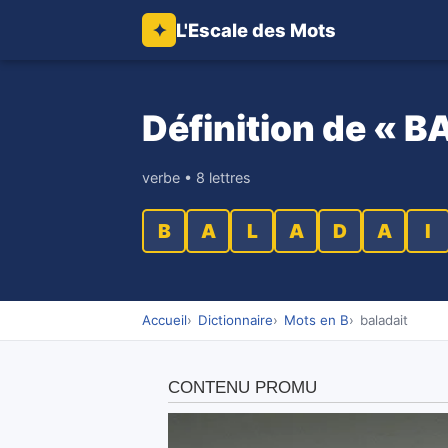
L'Escale des Mots
✦
Définition de « 
verbe • 8 lettres
B
A
L
A
D
A
I
Accueil
Dictionnaire
Mots en B
baladait