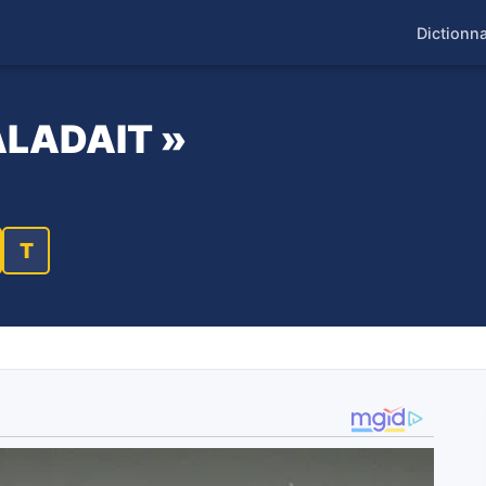
Dictionna
BALADAIT »
T