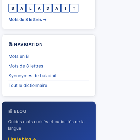
B
A
L
A
D
A
I
T
Mots de 8 lettres →
🔠 NAVIGATION
Mots en B
Mots de 8 lettres
Synonymes de baladait
Tout le dictionnaire
📰 BLOG
Guides mots croisés et curiosités de la
langue
Lire le blog →