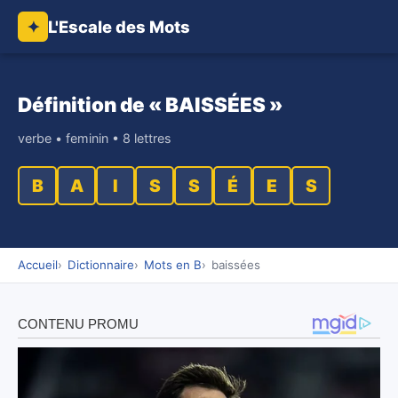
L'Escale des Mots
✦
Définition de « BAISSÉES »
verbe • feminin • 8 lettres
B
A
I
S
S
É
E
S
Accueil
Dictionnaire
Mots en B
baissées