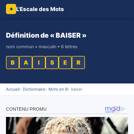
L'Escale des Mots
✦
Définition de « BAISER »
nom commun • masculin • 6 lettres
B
A
I
S
E
R
Accueil
Dictionnaire
Mots en B
baiser