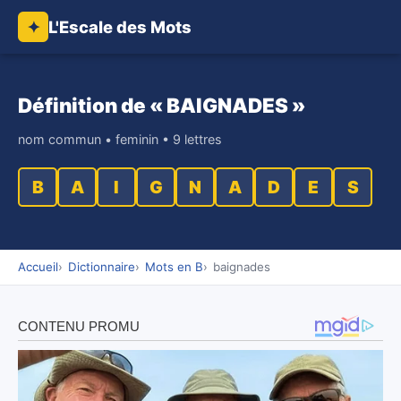
L'Escale des Mots
✦
Définition de « BAIGNADES »
nom commun • feminin • 9 lettres
B
A
I
G
N
A
D
E
S
Accueil
Dictionnaire
Mots en B
baignades