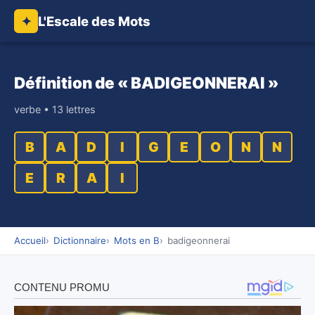
L'Escale des Mots
✦
Définition de « BADIGEONNERAI »
verbe • 13 lettres
B
A
D
I
G
E
O
N
N
E
R
A
I
Accueil
Dictionnaire
Mots en B
badigeonnerai