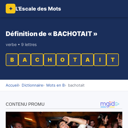
L'Escale des Mots
✦
Définition de « BACHOTAIT »
verbe • 9 lettres
B
A
C
H
O
T
A
I
T
Accueil
Dictionnaire
Mots en B
bachotait