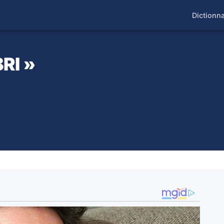
Dictionna
BRI »