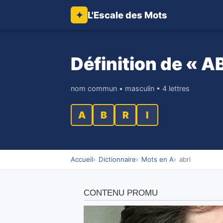
L'Escale des Mots
✦
Définition de « A
nom commun • masculin • 4 lettres
A
B
R
I
Accueil
Dictionnaire
Mots en A
abri