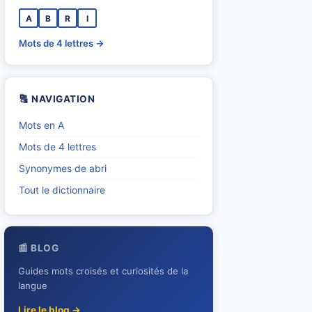
A
B
R
I
Mots de 4 lettres →
🔠 NAVIGATION
Mots en A
Mots de 4 lettres
Synonymes de abri
Tout le dictionnaire
📰 BLOG
Guides mots croisés et curiosités de la
langue
Lire le blog →