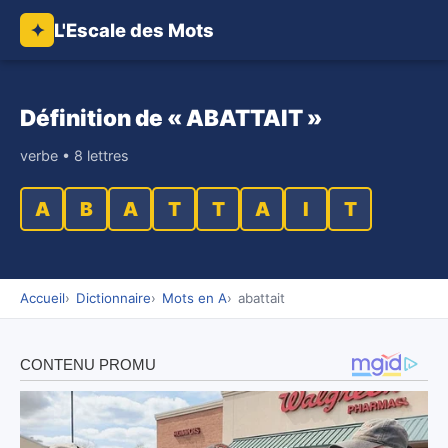
L'Escale des Mots
✦
Définition de « ABATTAIT »
verbe • 8 lettres
A
B
A
T
T
A
I
T
Accueil
Dictionnaire
Mots en A
abattait